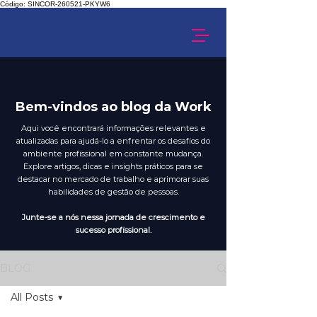
Código: SINCOR-260521-PKYW6
Bem-vindos ao blog da Work
Aqui você encontrará informações relevantes e
atualizadas para ajudá-lo a enfrentar os desafios do
ambiente profissional em constante mudança.
Explore artigos, dicas e insights práticos para se
destacar no mercado de trabalho e aprimorar suas
habilidades de gestão de pessoas.
Junte-se a nós nessa jornada de crescimento e
sucesso profissional.
BLOG
All Posts