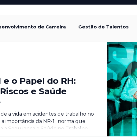
envolvimento de Carreira
Gestão de Talentos
tura Organizacional
Gestão de Desempenho
de e Inclusão
Legislação Trabalhista
 e o Papel do RH:
Riscos e Saúde
o
mo
rde a vida em acidentes de trabalho no
a a importância da NR‑1 , norma que
ara a Segurança e Saúde no Trabalho