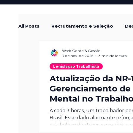
All Posts
Recrutamento e Seleção
Des
Treinamento e Desenvolvimento
Cul
Work Gente & Gestão
3 de nov. de 2025
3 min de leitura
Legislação Trabalhista
Remuneração e Benefícios
Diversida
Atualização da NR‑1
Gerenciamento de 
Mental no Trabalh
Tendências em RH
Empreendedoris
A cada 3 horas, um trabalhador pe
Brasil. Esse dado alarmante reforç
estabelece diretrizes essenciais p
(SST) . Com a atualização da NR‑1 de 2024, que entrou em vigor em maio