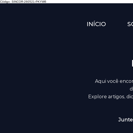
Código: SINCOR-260521-PKYW6
INÍCIO
S
Aqui você encon
d
Explore artigos, d
Junte-