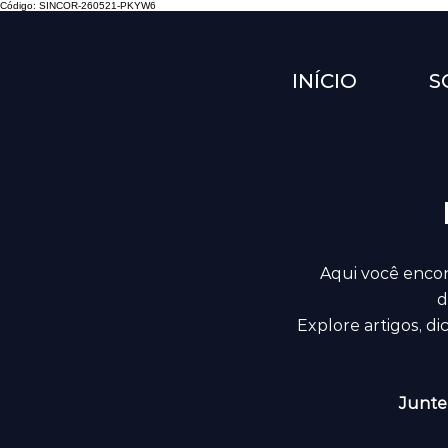
Código: SINCOR-260521-PKYW6
INÍCIO
S
Aqui você encon
d
Explore artigos, d
Junte-