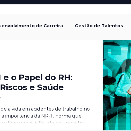
envolvimento de Carreira
Gestão de Talentos
tura Organizacional
Gestão de Desempenho
de e Inclusão
Legislação Trabalhista
 e o Papel do RH:
Riscos e Saúde
o
mo
rde a vida em acidentes de trabalho no
a a importância da NR‑1 , norma que
ara a Segurança e Saúde no Trabalho