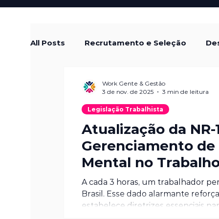
All Posts
Recrutamento e Seleção
Des
Treinamento e Desenvolvimento
Cul
Work Gente & Gestão
3 de nov. de 2025
3 min de leitura
Legislação Trabalhista
Remuneração e Benefícios
Diversida
Atualização da NR‑1
Gerenciamento de 
Mental no Trabalh
Tendências em RH
Empreendedoris
A cada 3 horas, um trabalhador pe
Brasil. Esse dado alarmante reforç
estabelece diretrizes essenciais p
(SST) . Com a atualização da NR‑1 de 2024, que entrou em vigor em maio