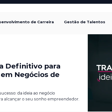
envolvimento de Carreira
Gestão de Talentos
tura Organizacional
Gestão de Desempenho
de e Inclusão
Legislação Trabalhista
 Definitivo para
s em Negócios de
mo
cesso: da ideia ao negócio
ra alcançar o seu sonho empreendedor.