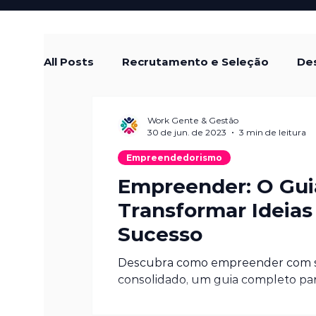
All Posts
Recrutamento e Seleção
Des
Treinamento e Desenvolvimento
Cul
Work Gente & Gestão
30 de jun. de 2023
3 min de leitura
Empreendedorismo
Remuneração e Benefícios
Diversida
Empreender: O Guia
Transformar Ideia
Sucesso
Tendências em RH
Empreendedoris
Descubra como empreender com su
consolidado, um guia completo pa