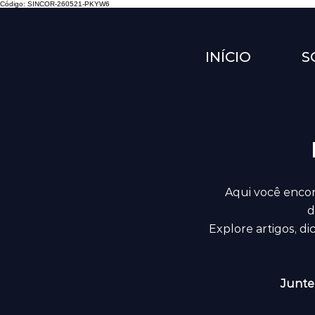
Código: SINCOR-260521-PKYW6
INÍCIO
S
Aqui você encon
d
Explore artigos, d
Junte-